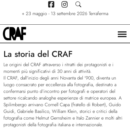
+
7 giugno - 6 settembre 2026
+
+
24/04/2026 - 27/09/2026
23 maggio - 13 settembre 2026
Stelle. Ritratti nel cinema di
Via per le strade
Terraferma
Stefano C. Montesi
La storia del CRAF
Le origini del CRAF attraverso i ritratti dei protagonisti e i
momenti più significativi di 30 anni di attività.
Il CRAF, dall'inizio degli anni Novanta del '900, diventa un
luogo consacrato per eccellenza alla fotografia, destinato a
confermarsi punto d’incontro per fotografi e operatori del
settore ricalcando analoghe esperienze di matrice europea. A
Spilimbergo arrivano Cornell Capa (fratello di Robert), Guido
Guidi, Gabriele Basilico, William Klein, storici e critici della
fotografia come Helmut Gernsheim e Italo Zannier e molti altri
protagonisti della fotografia italiana e internazionale.