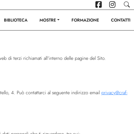
BIBLIOTECA
MOSTRE
FORMAZIONE
CONTATTI
eb di terzi richiamati all'interno delle pagine del Sito.
ello, 4. Può contattarci al seguente indirizzo email
privacy@craf-
dati personali che ti riguardano, tra cui: