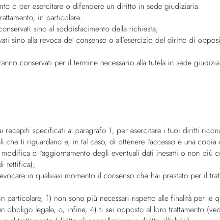
o o per esercitare o difendere un diritto in sede giudiziaria.
rattamento, in particolare:
 conservati sino al soddisfacimento della richiesta;
vati sino alla revoca del consenso o all’esercizio del diritto di opp
aranno conservati per il termine necessario alla tutela in sede giudizi
 recapiti specificati al paragrafo 1, per esercitare i tuoi diritti rico
che ti riguardano e, in tal caso, di ottenere l’accesso e una copia di 
la modifica o l’aggiornamento degli eventuali dati inesatti o non più c
 rettifica);
evocare in qualsiasi momento il consenso che hai prestato per il trat
articolare, 1) non sono più necessari rispetto alle finalità per le quali
obbligo legale, o, infine, 4) ti sei opposto al loro trattamento (ved