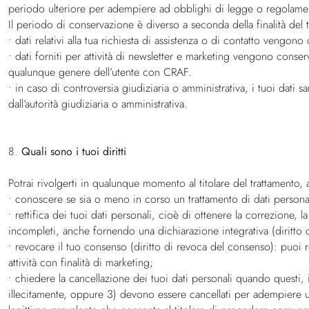
periodo ulteriore per adempiere ad obblighi di legge o regolament
Il periodo di conservazione è diverso a seconda della finalità del t
• dati relativi alla tua richiesta di assistenza o di contatto vengono
• dati forniti per attività di newsletter e marketing vengono conser
qualunque genere dell’utente con CRAF.
• in caso di controversia giudiziaria o amministrativa, i tuoi dati s
dall’autorità giudiziaria o amministrativa.
8.
Quali sono i tuoi diritti
Potrai rivolgerti in qualunque momento al titolare del trattamento, ai
• conoscere se sia o meno in corso un trattamento di dati personali 
• rettifica dei tuoi dati personali, cioè di ottenere la correzione, 
incompleti, anche fornendo una dichiarazione integrativa (diritto di
• revocare il tuo consenso (diritto di revoca del consenso): puoi r
attività con finalità di marketing;
• chiedere la cancellazione dei tuoi dati personali quando questi, in p
illecitamente, oppure 3) devono essere cancellati per adempiere un 