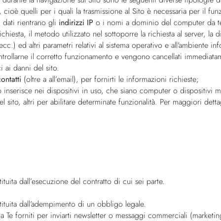
, cioè quelli per i quali la trasmissione al Sito è necessaria per il f
 dati rientrano gli
indirizzi IP
o i nomi a dominio del computer da te u
richiesta, il metodo utilizzato nel sottoporre la richiesta al server, l
ecc.) ed altri parametri relativi al sistema operativo e all'ambiente in
ontrollarne il corretto funzionamento e vengono cancellati immediatam
i ai danni del sito.
ontatti
(oltre a all’email), per fornirti le informazioni richieste;
eb inserisce nei dispositivi in uso, che siano computer o dispositivi mo
l sito, altri per abilitare determinate funzionalità. Per maggiori detta
tuita dall’esecuzione del contratto di cui sei parte.
tituita dall’adempimento di un obbligo legale.
 Te forniti per inviarti newsletter o messaggi commerciali (marketing)