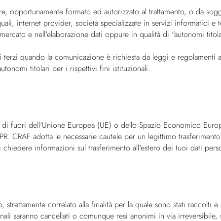
lare, opportunamente formato ed autorizzato al trattamento, o da sogge
ali, internet provider, società specializzate in servizi informatici e t
 mercato e nell'elaborazione dati oppure in qualità di "autonomi titola
i terzi quando la comunicazione è richiesta da leggi e regolamenti app
tonomi titolari per i rispettivi fini istituzionali.
 al di fuori dell'Unione Europea (UE) o dello Spazio Economico Euro
R. CRAF adotta le necessarie cautele per un legittimo trasferimento dei
hiedere informazioni sul trasferimento all'estero dei tuoi dati perso
strettamente correlato alla finalità per la quale sono stati raccolti 
nali saranno cancellati o comunque resi anonimi in via irreversibile, 