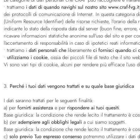
• trattiamo
i dati di quando navighi sul nostro sito www.craf-fvg.it
dei protocolli di comunicazione di Internet. In questa categoria di
(Uniform Resource Identifier) delle risorse richieste, l'orario della 
indicante lo stato della risposta data dal server (buon fine, errore, 
ricavare informazioni statistiche anonime sull'uso del sito e per c
l'accertamento di responsabilità in caso di ipotetici reati informatic
• trattiamo i
dati personali che
liberamente
ci fornisci quando ci c
•
utilizziamo i cookie
, ossia dei piccoli file di testo che il sito w
Vi sono vari tipi di cookie, alcuni per rendere più efficace l’uso de
3.
Perché i tuoi dati vengono trattati e su quale base giuridica
I dati saranno trattati per le seguenti finalità:
a) per
fornirti assistenza
e per
rispondere ai tuoi quesiti
.
Base giuridica: la condizione che rende lecito il trattamento è costi
b) per
adempiere agli obblighi legali
a cui siamo soggetti.
Base giuridica: la condizione che rende lecito il trattamento è cos
c)
solo previo Tuo espresso consenso
potremmo utilizzare i dati da