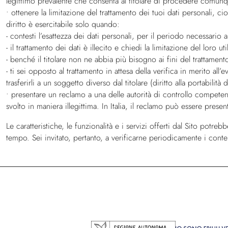
legittimo prevalente che consenta al titolare di procedere comunque 
• ottenere la limitazione del trattamento dei tuoi dati personali, cioè
diritto è esercitabile solo quando:
- contesti l’esattezza dei dati personali, per il periodo necessario al 
- il trattamento dei dati è illecito e chiedi la limitazione del loro u
- benché il titolare non ne abbia più bisogno ai fini del trattamento
- ti sei opposto al trattamento in attesa della verifica in merito all’e
trasferirli a un soggetto diverso dal titolare (diritto alla portabilità d
• presentare un reclamo a una delle autorità di controllo competenti 
svolto in maniera illegittima. In Italia, il reclamo può essere prese
Le caratteristiche, le funzionalità e i servizi offerti dal Sito pot
tempo. Sei invitato, pertanto, a verificarne periodicamente i conte