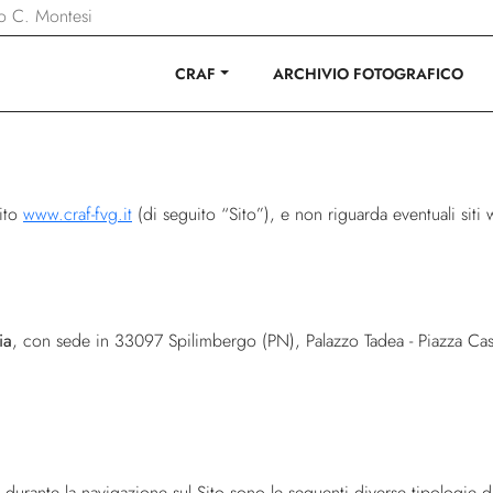
ano C. Montesi
CRAF
ARCHIVIO FOTOGRAFICO
sito
www.craf-fvg.it
(di seguito “Sito”), e non riguarda eventuali siti w
ia
, con sede in 33097 Spilimbergo (PN), Palazzo Tadea - Piazza Cast
durante la navigazione sul Sito sono le seguenti diverse tipologie di 