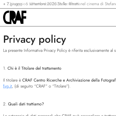
+
+
+
7 giugno - 6 settembre 2026
23 maggio - 13 settembre 2026
24/04/2026 - 27/09/2026
Via per le strade
Stelle. Ritratti nel cinema di Stef
Terraferma
Privacy policy
La presente Informativa Privacy Policy è riferita esclusivamente al 
1.
Chi è il Titolare del trattamento
Il titolare è
CRAF Centro Ricerche e Archiviazione della Fotograf
fvg.it
, (di seguito “CRAF” o “Titolare”).
2.
Quali dati trattiamo?
Le categorie di dati personali che CRAF può raccogliere e trattare 