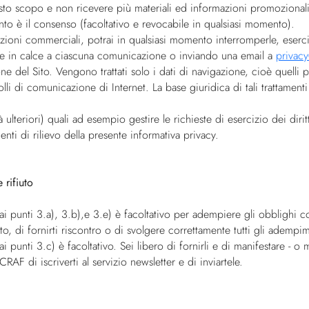
uesto scopo e non ricevere più materiali ed informazioni promozional
nto è il consenso (facoltativo e revocabile in qualsiasi momento).
zioni commerciali, potrai in qualsiasi momento interromperle, eserci
nte in calce a ciascuna comunicazione o inviando una email a
privacy
ne del Sito. Vengono trattati solo i dati di navigazione, cioè quelli p
li di comunicazione di Internet. La base giuridica di tali trattamenti è 
tà ulteriori) quali ad esempio gestire le richieste di esercizio dei diri
nti di rilievo della presente informativa privacy.
 rifiuto
ai punti 3.a), 3.b),e 3.e) è facoltativo per adempiere gli obblighi contr
, di fornirti riscontro o di svolgere correttamente tutti gli adempime
ai punti 3.c) è facoltativo. Sei libero di fornirli e di manifestare - o 
RAF di iscriverti al servizio newsletter e di inviartele.