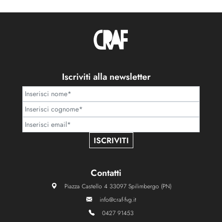
Iscriviti alla newsletter
ISCRIVITI
Contatti
Piazza Castello 4 33097 Spilimbergo (PN)
info@craf-fvg.it
0427 91453