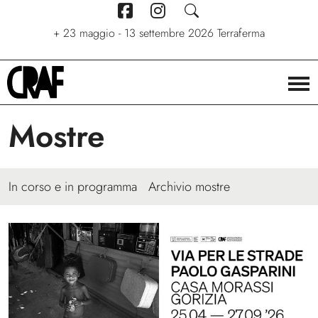
+
7 giugno - 6 settembre 2026
+
+
24/04/2026 - 27/09/2026
23 maggio - 13 settembre 2026
Stelle. Ritratti nel cinema di
Via per le strade
Terraferma
Stefano C. Montesi
Mostre
In corso e in programma
Archivio mostre