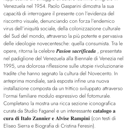
Venezuela nel 1954. Paolo Gasparini dimostra la sua
capacità di interrogare il presente con l’evidenza del
riscontro visuale, denunciando con forza l’endemico
virus dell’iniquità sociale, della colonizzazione culturale
del Sud del mondo, attraverso la più potente e pervasiva
delle ideologie novecentesche: quella consumista. Tra le
opere, ritorna la celebre 𝑷𝒂𝒔𝒊𝒐𝒏 𝒔𝒂𝒄𝒓𝒊𝒇𝒊𝒄𝒂𝒅𝒂 , presentata
nel padiglione del Venezuela alla Biennale di Venezia nel
1995, una dolorosa riflessione sulle utopie rivoluzionarie
tradite che hanno segnato la cultura del Novecento. In
anteprima mondiale, sarà esposta infine una nuova
installazione composta da un trittico sviluppato attraverso
l’ormai familiare modulo espressivo del fotomurale.
Completano la mostra una ricca sezione iconografica
curata da Studio Faganel e un interessante 𝐜𝐚𝐭𝐚𝐥𝐨𝐠𝐨 𝐚
𝐜𝐮𝐫𝐚 𝐝𝐢 𝐈𝐭𝐚𝐥𝐨 𝐙𝐚𝐧𝐧𝐢𝐞𝐫 𝐞 𝐀𝐥𝐯𝐢𝐬𝐞 𝐑𝐚𝐦𝐩𝐢𝐧𝐢 (con testi di
Eliseo Sierra e Biografia di Cristina Feresin).