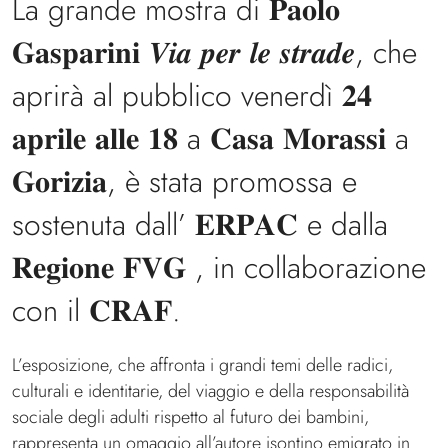
La grande mostra di 𝐏𝐚𝐨𝐥𝐨
𝐆𝐚𝐬𝐩𝐚𝐫𝐢𝐧𝐢 𝑽𝒊𝒂 𝒑𝒆𝒓 𝒍𝒆 𝒔𝒕𝒓𝒂𝒅𝒆, che
aprirà al pubblico venerdì 𝟐𝟒
𝐚𝐩𝐫𝐢𝐥𝐞 𝐚𝐥𝐥𝐞 𝟏𝟖 a 𝐂𝐚𝐬𝐚 𝐌𝐨𝐫𝐚𝐬𝐬𝐢 a
𝐆𝐨𝐫𝐢𝐳𝐢𝐚, è stata promossa e
sostenuta dall’ 𝐄𝐑𝐏𝐀𝐂 e dalla
𝐑𝐞𝐠𝐢𝐨𝐧𝐞 𝐅𝐕𝐆 , in collaborazione
con il 𝐂𝐑𝐀𝐅.
L’esposizione, che affronta i grandi temi delle radici,
culturali e identitarie, del viaggio e della responsabilità
sociale degli adulti rispetto al futuro dei bambini,
rappresenta un omaggio all’autore isontino emigrato in