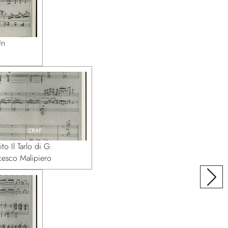
Un
ito Il Tarlo di G.
cesco Malipiero