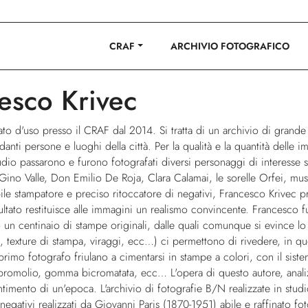
ano C. Montesi
CRAF
ARCHIVIO FOTOGRAFICO
esco Krivec
 d'uso presso il CRAF dal 2014. Si tratta di un archivio di grande in
ti persone e luoghi della città. Per la qualità e la quantità delle i
dio passarono e furono fotografati diversi personaggi di interesse st
 Valle, Don Emilio De Roja, Clara Calamai, le sorelle Orfei, musicisti, at
ile stampatore e preciso ritoccatore di negativi, Francesco Krivec p
risultato restituisce alle immagini un realismo convincente. Francesc
n centinaio di stampe originali, dalle quali comunque si evince lo stile
u, texture di stampa, viraggi, ecc…) ci permettono di rivedere, in qu
primo fotografo friulano a cimentarsi in stampe a colori, con il siste
bromolio, gomma bicromatata, ecc… L'opera di questo autore, analizz
entimento di un'epoca. L'archivio di fotografie B/N realizzate in s
egativi realizzati da Giovanni Paris (1870-1951) abile e raffinato fot