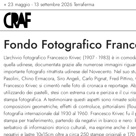
+
+
+
7 giugno - 6 settembre 2026
23 maggio - 13 settembre 2026
24/04/2026 - 27/09/2026
Via per le strade
Stelle. Ritratti nel cinema di Stef
Terraferma
Fondo Fotografico Franc
L'archivio fotografico Francesco Krivec (1907 - 1983) è in comodato
quella udinese, documentata grazie alle numerose immagini riguardan
importante fotografo ritrattista udinese del Novecento. Nel suo stu
Pasolini, Chino Ermacora, Siro Angeli, Carlo Pignat, Fred Pittino, Gino
Francesco Krivec si cimentò nelle foto di cronaca e reportage. Ab
utilizzando dei pastelli, stesi con estrema cura e perizia e il cui 
stampa fotografica. A testimoniare questi aspetti sono rimaste solo u
composizioni geometriche, effetti di controluce, pittorialismi (flo
fotografia internazionale dal 1930 al 1960. Francesco Krivec fu il 
stampa per trasferimento, partendo da negativi in bianco e nero: 
serbatoio di informazioni storico culturali, ma esprime anche il s
negativi e lastre 10x15cm oltre a circa 250 stampe originali e 170 n