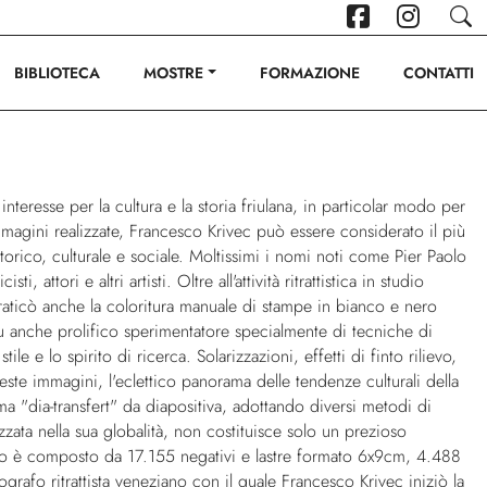
BIBLIOTECA
MOSTRE
FORMAZIONE
CONTATTI
teresse per la cultura e la storia friulana, in particolar modo per
mmagini realizzate, Francesco Krivec può essere considerato il più
orico, culturale e sociale. Moltissimi i nomi noti come Pier Paolo
tori e altri artisti. Oltre all'attività ritrattistica in studio
raticò anche la coloritura manuale di stampe in bianco e nero
o fu anche prolifico sperimentatore specialmente di tecniche di
 e lo spirito di ricerca. Solarizzazioni, effetti di finto rilievo,
este immagini, l'eclettico panorama delle tendenze culturali della
ma "dia-transfert" da diapositiva, adottando diversi metodi di
ata nella sua globalità, non costituisce solo un prezioso
tudio è composto da 17.155 negativi e lastre formato 6x9cm, 4.488
ografo ritrattista veneziano con il quale Francesco Krivec iniziò la