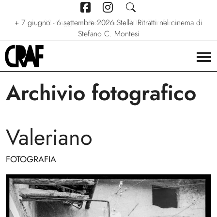
+
7 giugno - 6 settembre 2026
+
+
24/04/2026 - 27/09/2026
23 maggio - 13 settembre 2026
Stelle. Ritratti nel cinema di
Via per le strade
Terraferma
Stefano C. Montesi
Archivio fotografico
Valeriano
FOTOGRAFIA