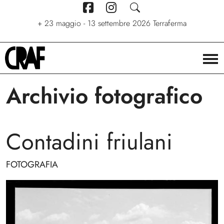
+
7 giugno - 6 settembre 2026
+
+
24/04/2026 - 27/09/2026
23 maggio - 13 settembre 2026
Stelle. Ritratti nel cinema di
Via per le strade
Terraferma
Stefano C. Montesi
Archivio fotografico
Contadini friulani
FOTOGRAFIA