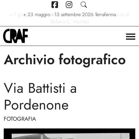
+
7 giugno - 6 settembre 2026
+
+
24/04/2026 - 27/09/2026
23 maggio - 13 settembre 2026
Stelle. Ritratti nel cinema di
Via per le strade
Terraferma
Stefano C. Montesi
Archivio fotografico
Via Battisti a
Pordenone
FOTOGRAFIA