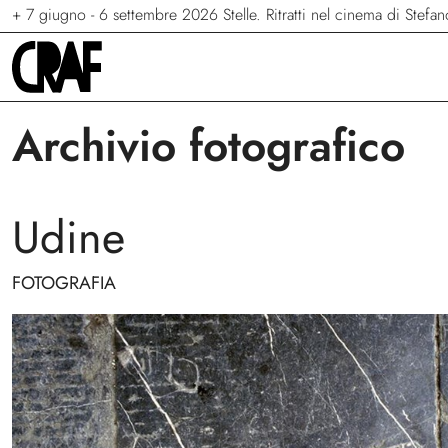
+
+
+
7 giugno - 6 settembre 2026
23 maggio - 13 settembre 2026
24/04/2026 - 27/09/2026
Via per le strade
Stelle. Ritratti nel cinema di Stef
Terraferma
Archivio fotografico
Udine
FOTOGRAFIA