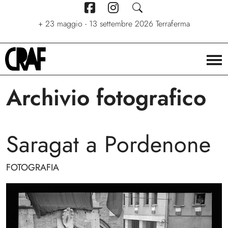
+
7 giugno - 6 settembre 2026
+
+
24/04/2026 - 27/09/2026
23 maggio - 13 settembre 2026
Stelle. Ritratti nel cinema di
Via per le strade
Terraferma
Stefano C. Montesi
Archivio fotografico
Saragat a Pordenone
FOTOGRAFIA