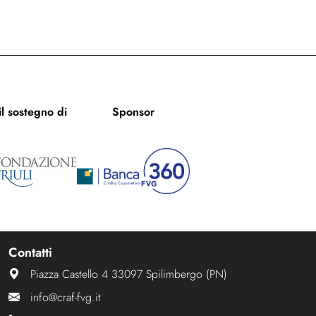
l sostegno di
Sponsor
Contatti
Piazza Castello 4 33097 Spilimbergo (PN)
info@craf-fvg.it