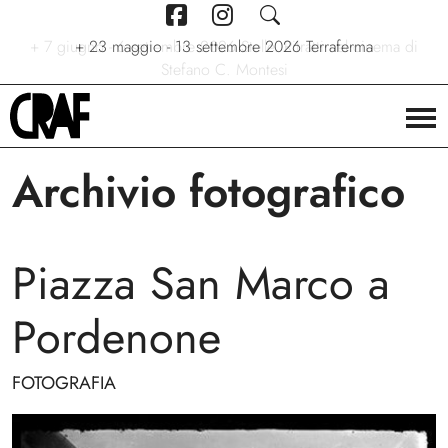
+
7 giugno - 6 settembre 2026
+
+
24/04/2026 - 27/09/2026
23 maggio - 13 settembre 2026
Stelle. Ritratti nel cinema di
Via per le strade
Terraferma
Stefano C. Montesi
Archivio fotografico
Piazza San Marco a
Pordenone
FOTOGRAFIA