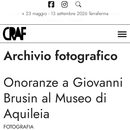
+
7 giugno - 6 settembre 2026
+
+
24/04/2026 - 27/09/2026
23 maggio - 13 settembre 2026
Stelle. Ritratti nel cinema di
Via per le strade
Terraferma
Stefano C. Montesi
Archivio fotografico
Onoranze a Giovanni
Brusin al Museo di
Aquileia
FOTOGRAFIA