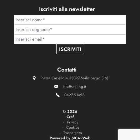
Iscriviti alla newsletter
ISCRIVITI
Contatti
Piazza Castello 4 33097 Spilimbergo (PN)
info@craf-fvg.it
0427 91453
©
2026
Craf
Privacy
Cookies
Trasparenza
Powered by
SICAPWeb