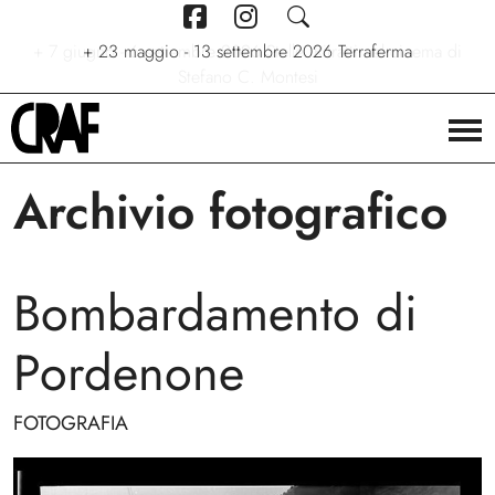
+
7 giugno - 6 settembre 2026
+
+
24/04/2026 - 27/09/2026
23 maggio - 13 settembre 2026
Stelle. Ritratti nel cinema di
Via per le strade
Terraferma
Stefano C. Montesi
Archivio fotografico
Bombardamento di
Pordenone
FOTOGRAFIA