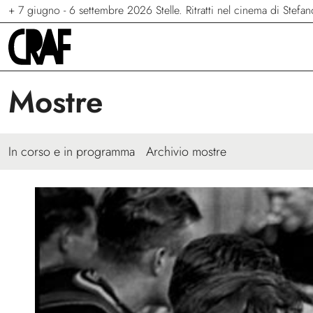
+
+
+
7 giugno - 6 settembre 2026
23 maggio - 13 settembre 2026
24/04/2026 - 27/09/2026
Via per le strade
Stelle. Ritratti nel cinema di Stef
Terraferma
Mostre
In corso e in programma
Archivio mostre