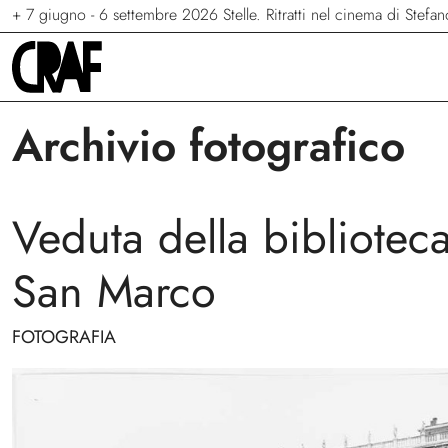
+
+
+
7 giugno - 6 settembre 2026
23 maggio - 13 settembre 2026
24/04/2026 - 27/09/2026
Via per le strade
Stelle. Ritratti nel cinema di Stef
Terraferma
Archivio fotografico
Veduta della bibliotec
San Marco
FOTOGRAFIA