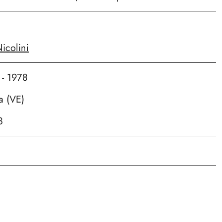
icolini
 - 1978
a (VE)
8