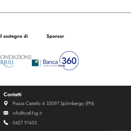
l sostegno di
Sponsor
Contatti
Piazza Castello 4 33097 Spilimbergo (PN)
info@craf-fvg.it
0427 91453