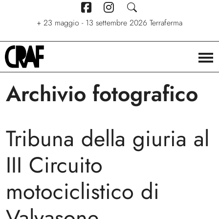
+
7 giugno - 6 settembre 2026
+
+
24/04/2026 - 27/09/2026
23 maggio - 13 settembre 2026
Stelle. Ritratti nel cinema di
Via per le strade
Terraferma
Stefano C. Montesi
Archivio fotografico
Tribuna della giuria al
III Circuito
motociclistico di
Valvasone