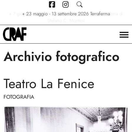
+
7 giugno - 6 settembre 2026
+
+
24/04/2026 - 27/09/2026
23 maggio - 13 settembre 2026
Stelle. Ritratti nel cinema di
Via per le strade
Terraferma
Stefano C. Montesi
Archivio fotografico
Teatro La Fenice
FOTOGRAFIA