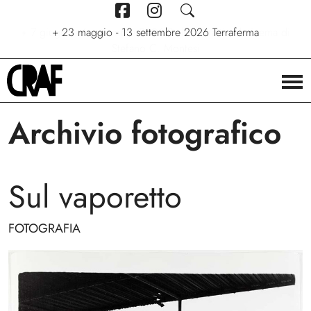
+
7 giugno - 6 settembre 2026
+
+
24/04/2026 - 27/09/2026
23 maggio - 13 settembre 2026
Stelle. Ritratti nel cinema di
Via per le strade
Terraferma
Stefano C. Montesi
Archivio fotografico
Sul vaporetto
FOTOGRAFIA