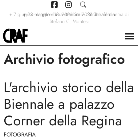
+
7 giugno - 6 settembre 2026
+
+
24/04/2026 - 27/09/2026
23 maggio - 13 settembre 2026
Stelle. Ritratti nel cinema di
Via per le strade
Terraferma
Stefano C. Montesi
Archivio fotografico
L'archivio storico della
Biennale a palazzo
Corner della Regina
FOTOGRAFIA