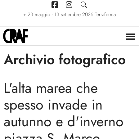
+
7 giugno - 6 settembre 2026
+
+
24/04/2026 - 27/09/2026
23 maggio - 13 settembre 2026
Stelle. Ritratti nel cinema di
Via per le strade
Terraferma
Stefano C. Montesi
Archivio fotografico
L'alta marea che
spesso invade in
autunno e d'inverno
piazza S. Marco