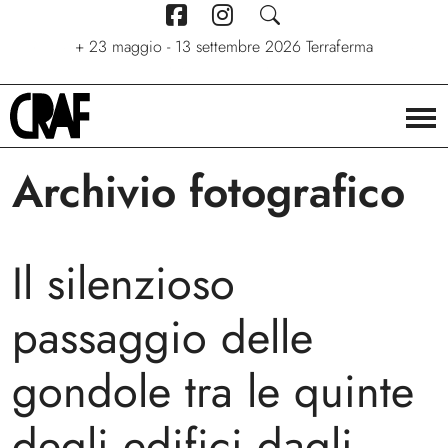
+
7 giugno - 6 settembre 2026
+
+
24/04/2026 - 27/09/2026
23 maggio - 13 settembre 2026
Stelle. Ritratti nel cinema di
Via per le strade
Terraferma
Stefano C. Montesi
Archivio fotografico
Il silenzioso
passaggio delle
gondole tra le quinte
degli edifici dagli