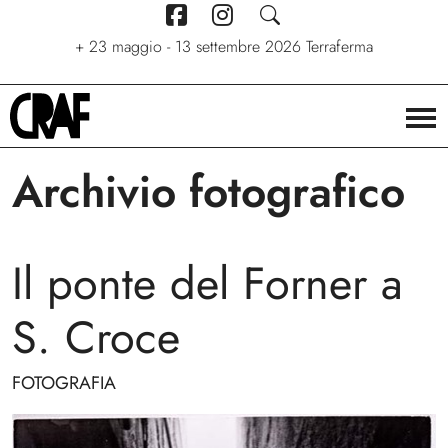
+
7 giugno - 6 settembre 2026
+
+
24/04/2026 - 27/09/2026
23 maggio - 13 settembre 2026
Stelle. Ritratti nel cinema di
Via per le strade
Terraferma
Stefano C. Montesi
Archivio fotografico
Il ponte del Forner a
S. Croce
FOTOGRAFIA