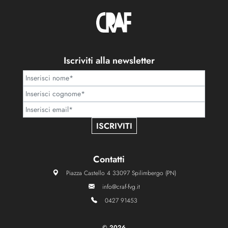
Iscriviti alla newsletter
ISCRIVITI
Contatti
Piazza Castello 4 33097 Spilimbergo (PN)
info@craf-fvg.it
0427 91453
©
2026