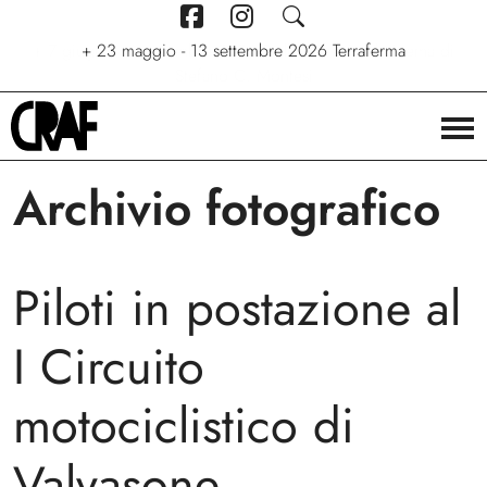
+
7 giugno - 6 settembre 2026
+
+
24/04/2026 - 27/09/2026
23 maggio - 13 settembre 2026
Stelle. Ritratti nel cinema di
Via per le strade
Terraferma
Stefano C. Montesi
Archivio fotografico
Piloti in postazione al
I Circuito
motociclistico di
Valvasone