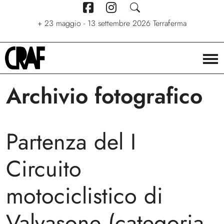
+
7 giugno - 6 settembre 2026
+
+
24/04/2026 - 27/09/2026
23 maggio - 13 settembre 2026
Stelle. Ritratti nel cinema di
Via per le strade
Terraferma
Stefano C. Montesi
Archivio fotografico
Partenza del I
Circuito
motociclistico di
Valvasone (categoria