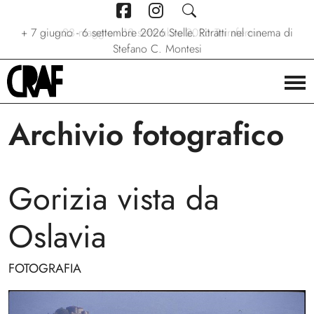
+
7 giugno - 6 settembre 2026
+
+
24/04/2026 - 27/09/2026
23 maggio - 13 settembre 2026
Stelle. Ritratti nel cinema di
Via per le strade
Terraferma
Stefano C. Montesi
Archivio fotografico
Gorizia vista da
Oslavia
FOTOGRAFIA