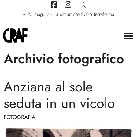
+
7 giugno - 6 settembre 2026
+
+
24/04/2026 - 27/09/2026
23 maggio - 13 settembre 2026
Stelle. Ritratti nel cinema di
Via per le strade
Terraferma
Stefano C. Montesi
Archivio fotografico
Anziana al sole
seduta in un vicolo
FOTOGRAFIA