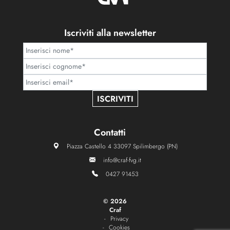
Iscriviti alla newsletter
ISCRIVITI
Contatti
Piazza Castello 4 33097 Spilimbergo (PN)
info@craf-fvg.it
0427 91453
©
2026
Craf
Privacy
Cookies