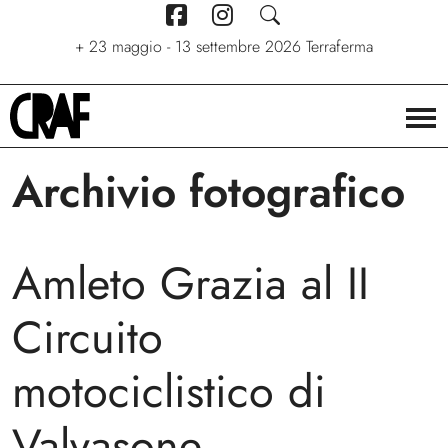
+
7 giugno - 6 settembre 2026
+
+
24/04/2026 - 27/09/2026
23 maggio - 13 settembre 2026
Stelle. Ritratti nel cinema di
Via per le strade
Terraferma
Stefano C. Montesi
Archivio fotografico
Amleto Grazia al II
Circuito
motociclistico di
Valvasone