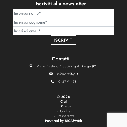
Iscriviti alla newsletter
ISCRIVITI
Contatti
Piazza Castello 4 33097 Spilimbergo (PN)
info@craf-fvg.it
0427 91453
©
2026
Craf
Privacy
Cookies
Trasparenza
Powered by
SICAPWeb