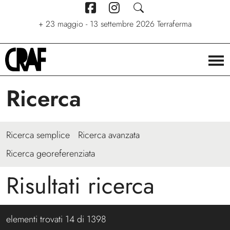
+
7 giugno - 6 settembre 2026
+
+
24/04/2026 - 27/09/2026
23 maggio - 13 settembre 2026
Stelle. Ritratti nel cinema di
Via per le strade
Terraferma
Stefano C. Montesi
Ricerca
Ricerca semplice
Ricerca avanzata
Ricerca georeferenziata
Risultati ricerca
elementi trovati
14
di
1398